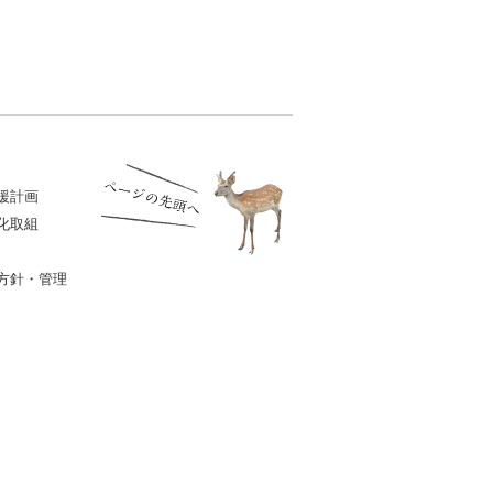
援計画
化取組
方針・管理