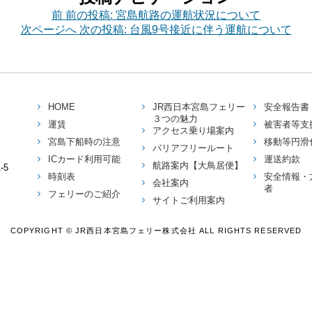
前
前の投稿:
宮島航路の運航状況について
次ページへ
次の投稿:
台風9号接近に伴う運航について
HOME
JR西日本宮島フェリー
安全報告書
３つの魅力
運賃
被害者等支
アクセス乗り場案内
宮島下船時の注意
移動等円滑
バリアフリールート
ICカード利用可能
運送約款
航路案内【大鳥居便】
-5
時刻表
安全情報・
会社案内
者
フェリーのご紹介
サイトご利用案内
COPYRIGHT © JR西日本宮島フェリー株式会社 ALL RIGHTS RESERVED