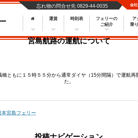
会社
忘れ物の問合せ先 0829-44-0035
」
JR西日本宮島フェリー
運賃
時刻表
フェリーの
ア
ご紹介
乗
宮島航路の運航について
桟橋ともに１５時５５分から通常ダイヤ（15分間隔）で運航再
た。
日本宮島フェリー
投稿ナビゲーション